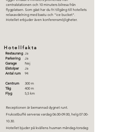
centralstationen och 10 minuters bilresa från
flygplatsen. Som gäst har du fri tillgång till hotellets
relaxavdelning med bastu och "ice bucket".
Hotellet erbjuder även konferensmöjligheter.
Hotellfakta
Restaurang
Ja
Parkering
Ja
Garage
Nej
Elstolpar
Ja
Antal rum
94
Centrum
300 m
Tåg
400 m
Flyg
5,5 km
Receptionen är bemannad dygnet runt.
Frukostbuffé serveras vardag
06.00-09.00
, helg
07.00-
10.30
.
Hotellet bjuder på kvällens husman måndag-torsdag