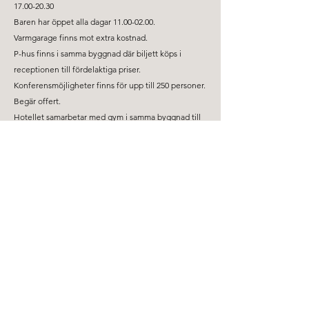
17.00-20.30
Baren har öppet alla dagar
11.00-02.00
.
Varmgarage finns mot extra kostnad.
P-hus finns i samma byggnad där biljett köps i
receptionen till fördelaktiga priser.
Konferensmöjligheter finns för upp till 250 personer.
Begär offert.
Hotellet samarbetar med gym i samma byggnad till
en extrakostnad.
Husdjur tillåtna mot extra kostnad.
Hotellet har en relaxavdelning med bastu och "ice
bucket".
Shopping, Folkets hus, Norrlandsoperan,
centralstation, Umeälvens strandpromenad.
Svenska Logi hjälper företag att boka hotell till rabatterade