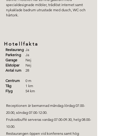
specialdesignade möbler, trådlöst internet samt
nykaklade badrum utrustade med dusch, WC och
hårtork.
Hotellfakta
Restaurang
Ja
Parkering
Ja
Garage
Nej
Elstolpar
Nej
Antal rum
28
Centrum
0 m
Tåg
1 km
Flyg
54 km
Receptionen är bemannad måndag-lördag
07.00-
20.00
, söndag
07.00-12.00
.
Frukostbuffé serveras vardag
07.00-09.30
, helg
08.00-
10.00
.
Restaurangen öppen vid konferens samt hög