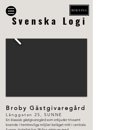
BOKNING
Svenska Logi
Broby Gästgivaregård
Långgatan 25, SUNNE
En klassisk gästgivaregård som erbjuder trivsamt
boende i hemtrevliga miljöer beläget mitt i centrala
Sunne. Hotellet har 28 fina gästrum med