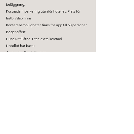
beläggning.
Kostnadsfri parkering utanför hotellet. Plats för
lastbil/släp finns.
Konferensmöjligheter finns för upp till 50 personer.
Begär offert.
Husdjur tillåtna. Utan extra kostnad.
Hotellet har bastu.
Centralt beläget, tågstation
Svenska Logi hjälper företag att boka hotell till rabatterade