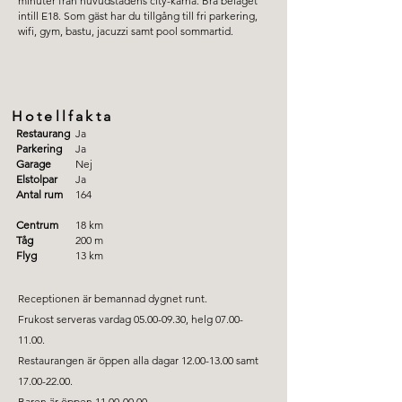
minuter från huvudstadens city-kärna. Bra beläget
intill E18. Som gäst har du tillgång till fri parkering,
wifi, gym, bastu, jacuzzi samt pool sommartid.
Hotellfakta
Restaurang
Ja
Parkering
Ja
Garage
Nej
Elstolpar
Ja
Antal rum
164
Centrum
18 km
Tåg
200 m
Flyg
13 km
Receptionen är bemannad dygnet runt.
Frukost serveras vardag
05.00-09.30
, helg
07.00-
11.00
.
Restaurangen är öppen alla dagar
12.00-13.00
samt
17.00-22.00
.
Baren är öppen
11.00-00.00
.