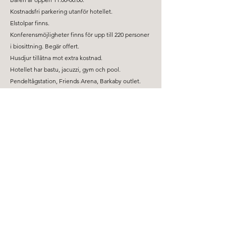
Kostnadsfri parkering utanför hotellet.
Elstolpar finns.
Konferensmöjligheter finns för upp till 220 personer
i biosittning. Begär offert.
Husdjur tillåtna mot extra kostnad.
Hotellet har bastu, jacuzzi, gym och pool.
Pendeltågstation, Friends Arena, Barkaby outlet.
Svenska Logi hjälper företag att boka hotell till rabatterade