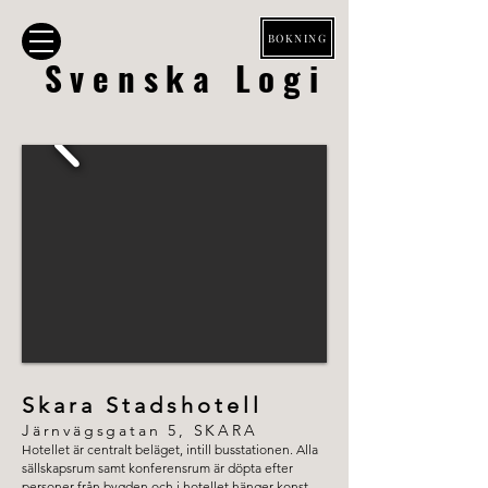
BOKNING
Svenska Logi
Skara Stadshotell
Järnvägsgatan 5, SKARA
Hotellet är centralt beläget, intill busstationen. Alla
sällskapsrum samt konferensrum är döpta efter
personer från bygden och i hotellet hänger konst