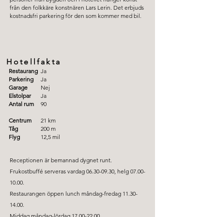
från den folkkäre konstnären Lars Lerin. Det erbjuds
kostnadsfri parkering för den som kommer med bil.
Hotellfakta
Restaurang
Ja
Parkering
Ja
Garage
Nej
Elstolpar
Ja
Antal rum
90
Centrum
21 km
Tåg
200 m
Flyg
12,5 mil
Receptionen är bemannad dygnet runt.
Frukostbuffé serveras vardag
06.30-09.30
, helg
07.00-
10.00
.
Restaurangen öppen lunch måndag-fredag
11.30-
14.00
.
Middag måndag-lördag
17.00-22.00
.