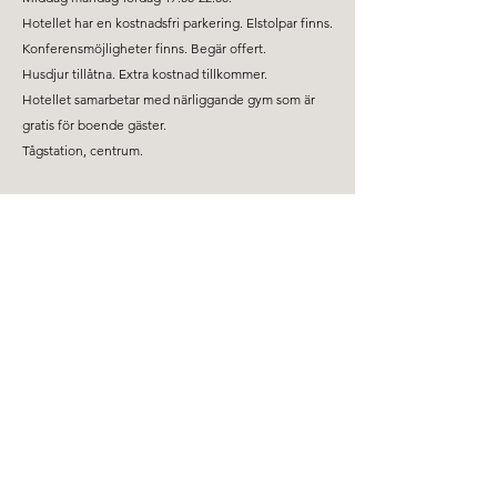
Hotellet har en kostnadsfri parkering. Elstolpar finns.
Konferensmöjligheter finns. Begär offert.
Husdjur tillåtna. Extra kostnad tillkommer.
Hotellet samarbetar med närliggande gym som är
gratis för boende gäster.
Tågstation, centrum.
Svenska Logi hjälper företag att boka hotell till rabatterade