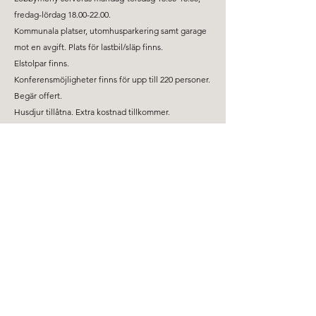
fredag-lördag
18.00-22.00
.
Kommunala platser, utomhusparkering samt garage
mot en avgift. Plats för lastbil/släp finns.
Elstolpar finns.
Konferensmöjligheter finns för upp till 220 personer.
Begär offert.
Husdjur tillåtna. Extra kostnad tillkommer.
Hotellet har gym, bastu och relaxavdelning som
gästerna kan ta del av utan extra kostnad.
Via receptionen finns det möjlighet att låna en cykel
och ta en tur ner till centrum.
Centrum 2,5 km, Tågstation 2,5 km, Domkyrkan: 2,5
km, Botaniska trädgården: 2,2 km.
Svenska Logi hjälper företag att boka hotell till rabatterade