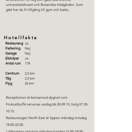
universitetshuset och Botaniska trädgården. Som
gäst har du fri tillgång till gym och bastu.
Hotellfakta
Restaurang
Ja
Parkering
Nej
Garage
Nej
Elstolpar
Ja
Antal rum
178
Centrum
2,5 km
Tåg
2,5 km
Flyg
26 km
Receptionen är bemannad dygnet runt.
Frukostbuffé serveras vardag
06.30-09.15
, helg
07.30-
10.15
.
Restaurangen North East är öppen måndag-torsdag
18.00-22.00
.
Lobbymeny serveras måndag-torsdag
15.00-18.00
,