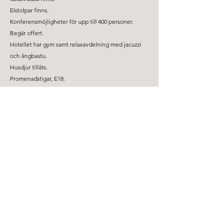
Elstolpar finns.
Konferensmöjligheter för upp till 400 personer.
Begär offert.
Hotellet har gym samt relaxavdelning med jacuzzi
och ångbastu.
Husdjur tillåts.
Promenadstigar, E18.
Svenska Logi hjälper företag att boka hotell till rabatterade