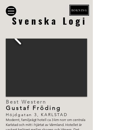
BOKNING
Svenska Logi
Best Western
Gustaf Fröding
Höjdgatan 3, KARLSTAD
Modernt, familjeägt hotell ca 3 km norr om centrala
Karlstad och mitt i hjärtat av Värmland. Hotellet är
vackert beläget mellan skogen och Vänern. Det