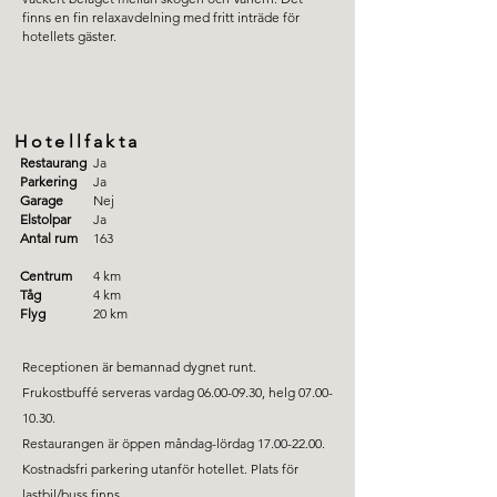
finns en fin relaxavdelning med fritt inträde för
hotellets gäster.
Hotellfakta
Restaurang
Ja
Parkering
Ja
Garage
Nej
Elstolpar
Ja
Antal rum
163
Centrum
4 km
Tåg
4 km
Flyg
20 km
Receptionen är bemannad dygnet runt.
Frukostbuffé serveras vardag
06.00-09.30
, helg
07.00-
10.30
.
Restaurangen är öppen måndag-lördag
17.00-22.00
.
Kostnadsfri parkering utanför hotellet. Plats för
lastbil/buss finns.