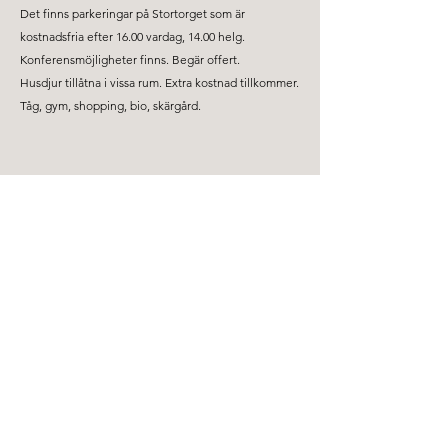
Det finns parkeringar på Stortorget som är
kostnadsfria efter 16.00 vardag, 14.00 helg.
Konferensmöjligheter finns. Begär offert.
Husdjur tillåtna i vissa rum. Extra kostnad tillkommer.
Tåg, gym, shopping, bio, skärgård.
Svenska Logi hjälper företag att boka hotell till rabatterade