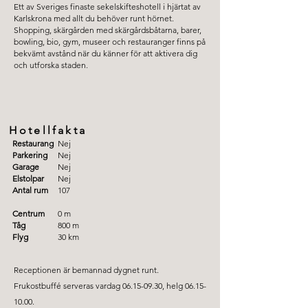
Ett av Sveriges finaste sekelskifteshotell i hjärtat av
Karlskrona med allt du behöver runt hörnet.
Shopping, skärgården med skärgårdsbåtarna, barer,
bowling, bio, gym, museer och restauranger finns på
bekvämt avstånd när du känner för att aktivera dig
och utforska staden.
Hotellfakta
Restaurang
Nej
Parkering
Nej
Garage
Nej
Elstolpar
Nej
Antal rum
107
Centrum
0 m
Tåg
800 m
Flyg
30 km
Receptionen är bemannad dygnet runt.
Frukostbuffé serveras vardag
06.15-09.30
, helg
06.15-
10.00
.