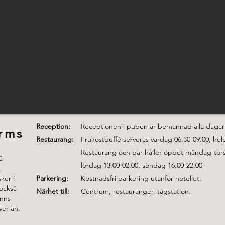
Reception:
Receptionen i puben är bemannad alla dagar 
Arms
Restaurang:
Frukostbuffé serveras vardag 06.30-09.00, helg
Restaurang och bar håller öppet måndag-torsd
å
lördag 13.00-02.00, söndag 16.00-22.00
,
ker i
Parkering:
Kostnadsfri parkering utanför hotellet.
också
Närhet till:
Centrum, restauranger, tågstation.
inns
ver ån.