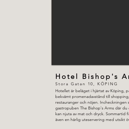
Hotel Bishop's 
Stora Gatan 10, KÖPING
Hotellet är beläget i hjärtat av Köping, p
bekvämt promenadavstånd till shopping
restauranger och nöjen. Incheckningen s
gastropuben The Bishop's Arms där du 
kan njuta av mat och dryck. Sommartid f
även en härlig uteservering med utsikt ö