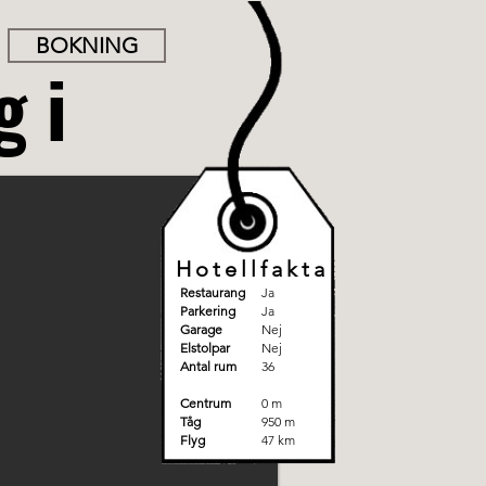
BOKNING
gi
Hotellfakta
Restaurang
Ja
Parkering
Ja
Garage
Nej
Elstolpar
Nej
Antal rum
36
Centrum
0 m
Tåg
950 m
Flyg
47 km